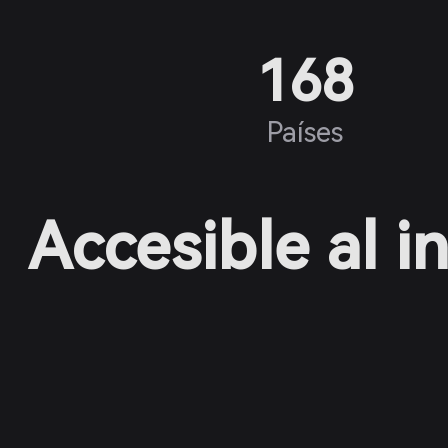
168
Países
Accesible al i