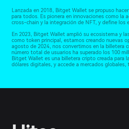
Lanzada en 2018, Bitget Wallet se propuso hacer 
para todos. Es pionera en innovaciones como la a
cross-chain y la integración de NFT, y define los 
En 2023, Bitget Wallet amplió su ecosistema y l
como token principal, estamos creando nuevas op
agosto de 2024, nos convertimos en la billetera 
número total de usuarios ha superado los 100 mil
Bitget Wallet es una billetera cripto creada para l
dólares digitales, y accede a mercados globales,