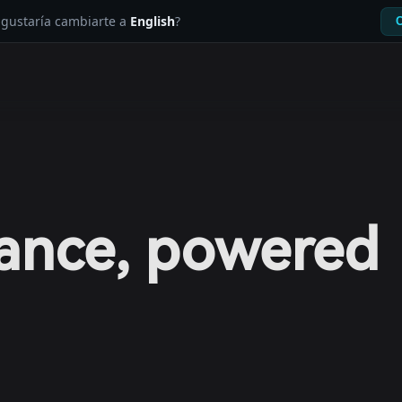
e gustaría cambiarte a
English
?
C
nance, powered