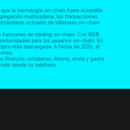
que la tecnología on-chain fuera accesible
gregación multicadena, las transacciones
estándares actuales de billeteras on-chain.
as funciones de trading on-chain. Con BGB
ortunidades para los usuarios on-chain. En
cripto más descargada. A fecha de 2026, el
lones.
as finanzas cotidianas. Ahorra, envía y gasta
 todo desde tu teléfono.