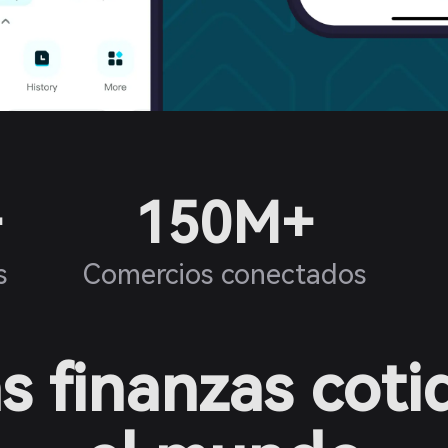
+
150M+
s
Comercios conectados
s finanzas coti