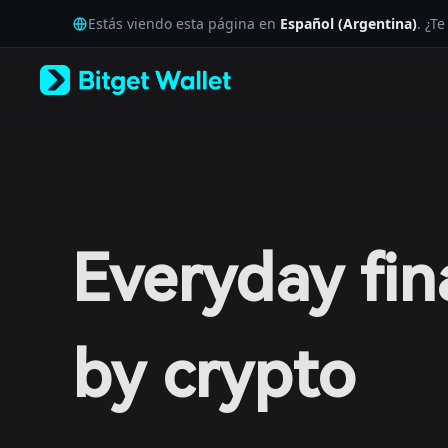
English
Estás viendo esta página en
Español (Argentina)
. ¿T
日本語
Tiếng Việt
Русский
Español (Latinoamérica)
Türkçe
Italiano
Français
Deutsch
简体中文
繁體中文
Português (Portugal)
Everyday fi
Bahasa Indonesia
ภาษาไทย
العربية
हिन्दी
বাংলা
by crypto
Español
Português (Brasil)
Español (Argentina)