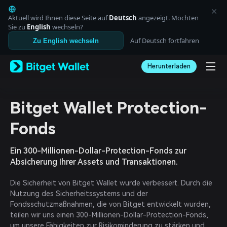
English
日本語
Aktuell wird Ihnen diese Seite auf
Deutsch
angezeigt. Möchten
Tiếng Việt
Sie zu
English
wechseln?
Русский
Auf Deutsch fortfahren
Zu English wechseln
Español (Latinoamérica)
Türkçe
Herunterladen
Italiano
Français
Deutsch
简体中文
Bitget Wallet Protection-
繁體中文
Português (Portugal)
Fonds
Bahasa Indonesia
ภาษาไทย
Ein 300-Millionen-Dollar-Protection-Fonds zur
العربية
Absicherung Ihrer Assets und Transaktionen.
हिन्दी
বাংলা
Die Sicherheit von Bitget Wallet wurde verbessert. Durch die
Español
Nutzung des Sicherheitssystems und der
Português (Brasil)
Fondsschutzmaßnahmen, die von Bitget entwickelt wurden,
Español (Argentina)
teilen wir uns einen 300-Millionen-Dollar-Protection-Fonds,
um unsere Fähigkeiten zur Risikominderung zu stärken und