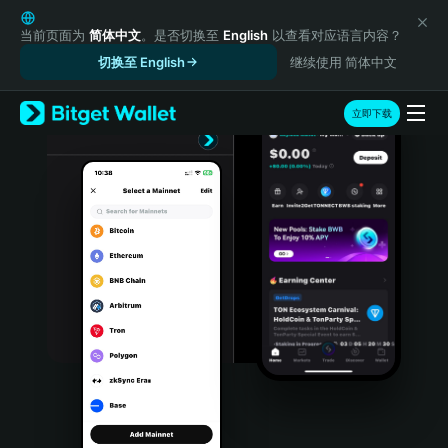
English
日本語
当前页面为
简体中文
。是否切换至
English
以查看对应语言内容？
Tiếng Việt
切换至 English
继续使用 简体中文
Русский
Español (Latinoamérica)
立即下载
Türkçe
Italiano
Français
Deutsch
简体中文
繁體中文
Português (Portugal)
Bahasa Indonesia
ภาษาไทย
हिन्दी
বাংলা
Español
Português (Brasil)
Español (Argentina)