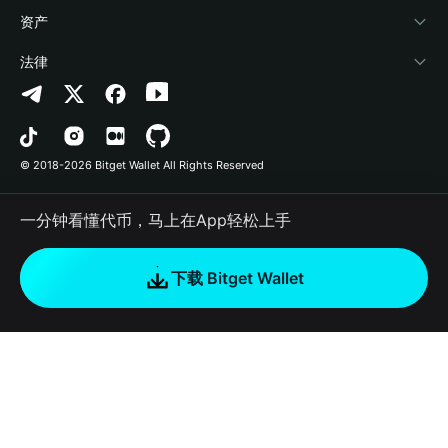
帮助中心
Crypto Swap API
Bitget Wallet Pay
安全防护技术
快捷买币
资产
联系我们
山寨季指数
合作上架
授权检测
Arbitrum
法律
品牌资源
预测市场
合约检测
Avalanche
隐私协议
工作机会
DApp
批量转账
Bitcoin
用户使用协议
© 2018-2026 Bitget Wallet All Rights Reserved
官方渠道验证
交易
BNB Chain
风险披露
一分钟看懂代币，马上在App轻松上手
RWA
Polygon
如何购买加密货币
下载 Bitget Wallet