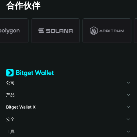
合作伙伴
公司
关于 Bitget Wallet
产品
博客
加密卡
Bitget Wallet X
学院
稳定币理财
开发者文档
安全
加密资讯
Payfi Crypto
接入钱包
风险保障基金
工具