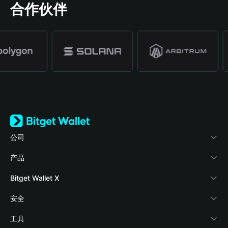
合作伙伴
公司
关于 Bitget Wallet
产品
博客
加密卡
Bitget Wallet X
学院
稳定币理财
开发者文档
安全
加密资讯
Payfi Crypto
接入钱包
风险保障基金
工具