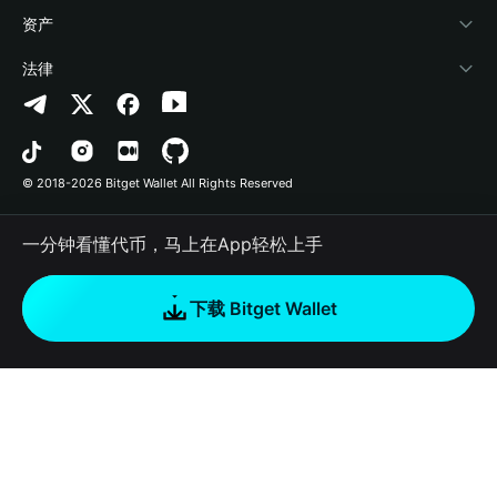
帮助中心
Crypto Swap API
Bitget Wallet Pay
安全防护技术
快捷买币
资产
联系我们
山寨季指数
合作上架
授权检测
Arbitrum
法律
品牌资源
预测市场
合约检测
Avalanche
隐私协议
工作机会
DApp
批量转账
Bitcoin
用户使用协议
© 2018-2026 Bitget Wallet All Rights Reserved
官方渠道验证
交易
BNB Chain
风险披露
一分钟看懂代币，马上在App轻松上手
RWA
Polygon
如何购买加密货币
下载 Bitget Wallet