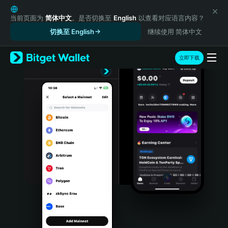
English
日本語
当前页面为
简体中文
。是否切换至
English
以查看对应语言内容？
Tiếng Việt
切换至 English
继续使用 简体中文
Русский
Español (Latinoamérica)
立即下载
Türkçe
Italiano
Français
Deutsch
简体中文
繁體中文
Português (Portugal)
Bahasa Indonesia
ภาษาไทย
हिन्दी
বাংলা
Español
Português (Brasil)
Español (Argentina)