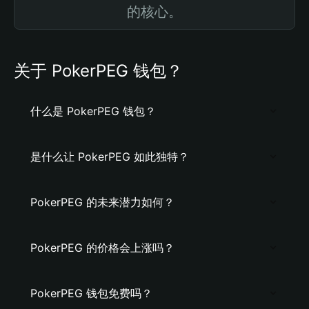
的核心。
关于 PokerPEG 钱包？
什么是 PokerPEG 钱包？
是什么让 PokerPEG 如此独特？
PokerPEG 的未来潜力如何？
PokerPEG 的价格会上涨吗？
PokerPEG 钱包免费吗？