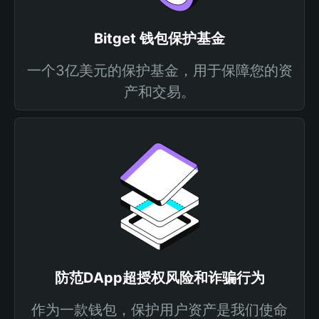
Bitget 钱包保护基金
一个3亿美元的保护基金，用于保障您的资
产和交易。
防范DApp超授权风险和诈骗行为
作为一款钱包，保护用户资产是我们使命