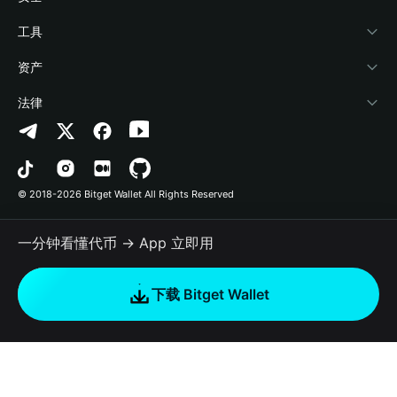
加密资讯
Payfi Crypto
接入钱包
风险保障基金
工具
帮助中心
Crypto Swap API
Bitget Wallet Pay
安全防护技术
快捷买币
资产
联系我们
山寨季指数
合作上架
授权检测
Arbitrum
法律
品牌资源
预测市场
合约检测
Avalanche
隐私协议
工作机会
DApp
批量转账
Bitcoin
用户使用协议
© 2018-2026 Bitget Wallet All Rights Reserved
官方渠道验证
交易
BNB Chain
风险披露
一分钟看懂代币 → App 立即用
RWA
Polygon
如何购买加密货币
下载 Bitget Wallet