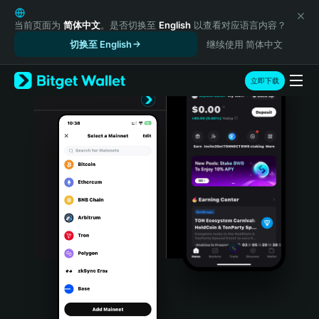
English
日本語
当前页面为
简体中文
。是否切换至
English
以查看对应语言内容？
Tiếng Việt
切换至 English
继续使用 简体中文
Русский
Español (Latinoamérica)
立即下载
Türkçe
Italiano
Français
Deutsch
简体中文
繁體中文
Português (Portugal)
Bahasa Indonesia
ภาษาไทย
हिन्दी
বাংলা
Español
Português (Brasil)
Español (Argentina)