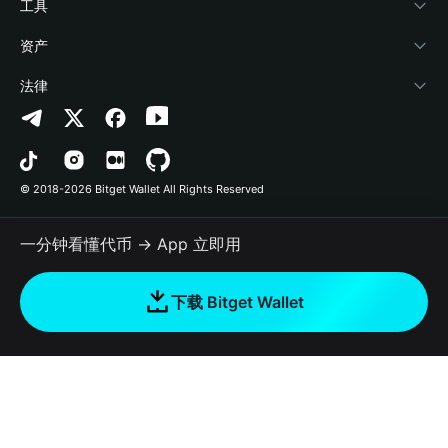
加密资讯
Payfi Crypto
接入钱包
风险保障基金
工具
帮助中心
Crypto Swap API
Bitget Wallet Pay
安全防护技术
快捷买币
资产
联系我们
山寨季指数
合作上架
授权检测
Arbitrum
法律
品牌资源
预测市场
合约检测
Avalanche
隐私协议
工作机会
DApp
批量转账
Bitcoin
用户使用协议
© 2018-2026 Bitget Wallet All Rights Reserved
官方渠道验证
交易
BNB Chain
风险披露
一分钟看懂代币 → App 立即用
RWA
Polygon
如何购买加密货币
下载 Bitget Wallet