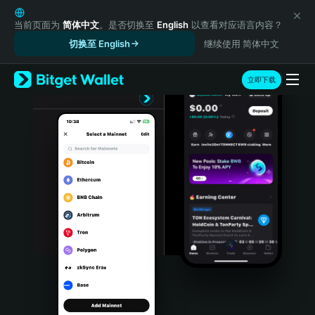
English
日本語
当前页面为
简体中文
。是否切换至
English
以查看对应语言内容？
Tiếng Việt
切换至 English
继续使用 简体中文
Русский
Español (Latinoamérica)
立即下载
Türkçe
Italiano
Français
Deutsch
简体中文
繁體中文
Português (Portugal)
Bahasa Indonesia
ภาษาไทย
हिन्दी
বাংলা
Español
Português (Brasil)
Español (Argentina)