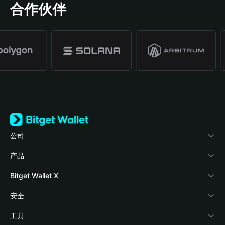
合作伙伴
公司
关于 Bitget Wallet
产品
博客
加密卡
Bitget Wallet X
学院
稳定币理财
开发者文档
安全
加密资讯
Payfi Crypto
接入钱包
风险保障基金
工具