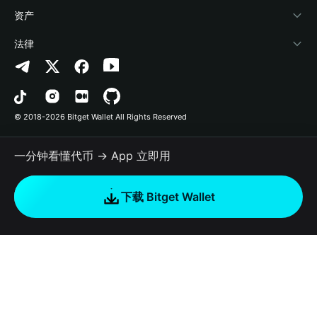
帮助中心
Crypto Swap API
Bitget Wallet Pay
安全防护技术
快捷买币
资产
联系我们
山寨季指数
合作上架
授权检测
Arbitrum
法律
品牌资源
预测市场
合约检测
Avalanche
隐私协议
工作机会
DApp
批量转账
Bitcoin
用户使用协议
© 2018-2026 Bitget Wallet All Rights Reserved
官方渠道验证
交易
BNB Chain
风险披露
一分钟看懂代币 → App 立即用
RWA
Polygon
如何购买加密货币
下载 Bitget Wallet