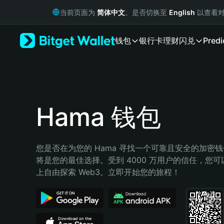
English
当前页面为
简体中文
。是否切换至
English
以查看对
日本語
Tiếng Việt
钱包
银行卡
理财
闪兑
Predi
Русский
Español (Latinoamérica)
Türkçe
Italiano
Français
Deutsch
Hama 钱包
简体中文
繁體中文
Português (Portugal)
您是否在为您的 Hama 寻找一个可靠且安全的加密钱包？
Bahasa Indonesia
将是您的最佳选择。受到 4000 万用户的信任，您可以在 
ภาษาไทย
上自由探索 Web3。立即开始您的旅程！
हिन्दी
বাংলা
Español
Português (Brasil)
Español (Argentina)