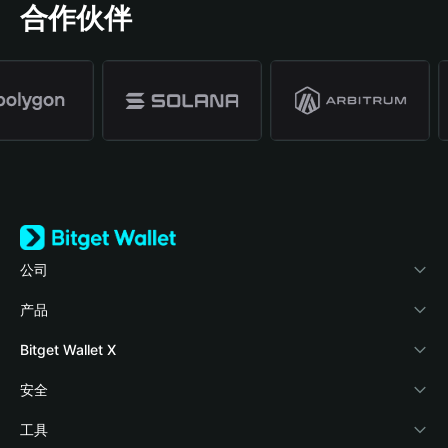
合作伙伴
公司
关于 Bitget Wallet
产品
博客
加密卡
Bitget Wallet X
学院
稳定币理财
开发者文档
安全
加密资讯
Payfi Crypto
接入钱包
风险保障基金
工具