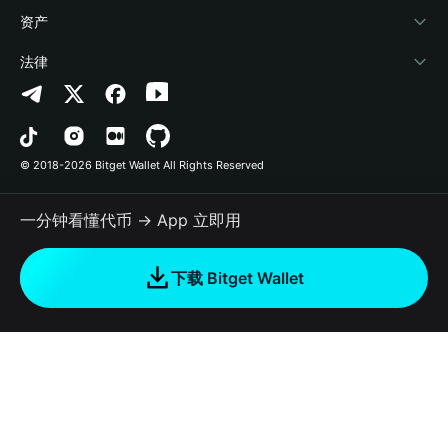
帮助中心
Crypto Swap API
Bitget Wallet Pay
安全防护技术
快捷买币
资产
联系我们
山寨季指数
合作上架
授权检测
Arbitrum
法律
品牌资源
预测市场
合约检测
Avalanche
隐私协议
工作机会
DApp
批量转账
Bitcoin
用户使用协议
© 2018-2026 Bitget Wallet All Rights Reserved
官方渠道验证
交易
BNB Chain
风险披露
一分钟看懂代币 → App 立即用
RWA
Polygon
如何购买加密货币
下载 Bitget Wallet