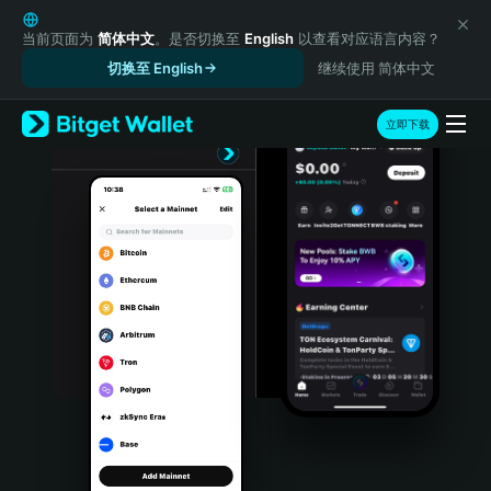
English
日本語
当前页面为
简体中文
。是否切换至
English
以查看对应语言内容？
Tiếng Việt
切换至 English
继续使用 简体中文
Русский
Español (Latinoamérica)
立即下载
Türkçe
Italiano
Français
Deutsch
简体中文
繁體中文
Português (Portugal)
Bahasa Indonesia
ภาษาไทย
हिन्दी
বাংলা
Español
Português (Brasil)
Español (Argentina)