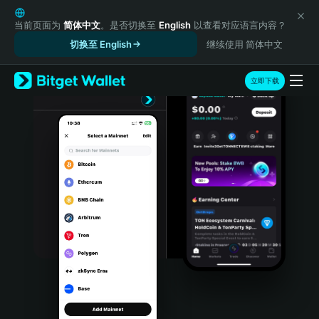
English
日本語
当前页面为
简体中文
。是否切换至
English
以查看对应语言内容？
Tiếng Việt
切换至 English
继续使用 简体中文
Русский
Español (Latinoamérica)
立即下载
Türkçe
Italiano
Français
Deutsch
简体中文
繁體中文
Português (Portugal)
Bahasa Indonesia
ภาษาไทย
हिन्दी
বাংলা
Español
Português (Brasil)
Español (Argentina)