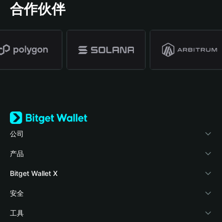
合作伙伴
公司
关于 Bitget Wallet
产品
博客
加密卡
Bitget Wallet X
学院
稳定币理财
开发者文档
安全
加密资讯
Payfi Crypto
接入钱包
风险保障基金
工具