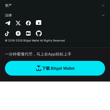
帮助中心
Crypto Swap API
Bitget Wallet Pay
安全防护技术
快捷买币
资产
联系我们
山寨季指数
合作上架
授权检测
Arbitrum
法律
品牌资源
预测市场
合约检测
Avalanche
隐私协议
工作机会
DApp
批量转账
Bitcoin
用户使用协议
© 2018-2026 Bitget Wallet All Rights Reserved
官方渠道验证
交易
BNB Chain
风险披露
一分钟看懂代币，马上在App轻松上手
RWA
Polygon
如何购买加密货币
下载 Bitget Wallet