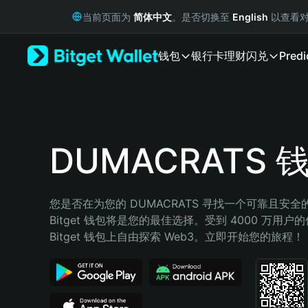
English
当前页面为
简体中文
。是否切换至
English
以查看对
日本語
Tiếng Việt
钱包
银行卡
理财
闪兑
Predi
Русский
Español (Latinoamérica)
Türkçe
Italiano
Français
Deutsch
DUMACRATS 
简体中文
繁體中文
Português (Portugal)
您是否在为您的 DUMACRATS 寻找一个可靠且安
Bahasa Indonesia
Bitget 钱包将是您的最佳选择。受到 4000 万用户
ภาษาไทย
Bitget 钱包上自由探索 Web3。立即开始您的旅程！
हिन्दी
বাংলা
Español
Português (Brasil)
Español (Argentina)