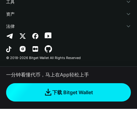
加密资讯
Payfi Crypto
接入钱包
风险保障基金
工具
帮助中心
Crypto Swap API
Bitget Wallet Pay
安全防护技术
快捷买币
资产
联系我们
山寨季指数
合作上架
授权检测
Arbitrum
法律
品牌资源
预测市场
合约检测
Avalanche
隐私协议
工作机会
DApp
批量转账
Bitcoin
用户使用协议
© 2018-2026 Bitget Wallet All Rights Reserved
官方渠道验证
交易
BNB Chain
风险披露
一分钟看懂代币，马上在App轻松上手
RWA
Polygon
如何购买加密货币
下载 Bitget Wallet