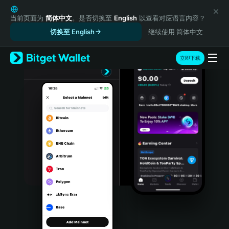
English
日本語
当前页面为
简体中文
。是否切换至
English
以查看对应语言内容？
Tiếng Việt
切换至 English
继续使用 简体中文
Русский
Español (Latinoamérica)
立即下载
Türkçe
Italiano
Français
Deutsch
简体中文
繁體中文
Português (Portugal)
Bahasa Indonesia
ภาษาไทย
हिन्दी
বাংলা
Español
Português (Brasil)
Español (Argentina)