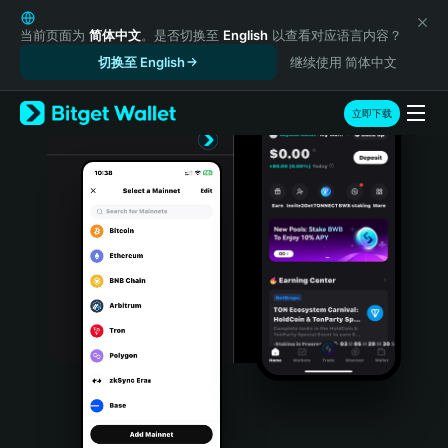
English
日本語
当前页面为
简体中文
。是否切换至
English
以查看对应语言内容？
Tiếng Việt
切换至 English
继续使用 简体中文
Русский
Español (Latinoamérica)
立即下载
Türkçe
Italiano
Français
Deutsch
简体中文
繁體中文
Português (Portugal)
Bahasa Indonesia
ภาษาไทย
हिन्दी
বাংলা
Español
Português (Brasil)
Español (Argentina)