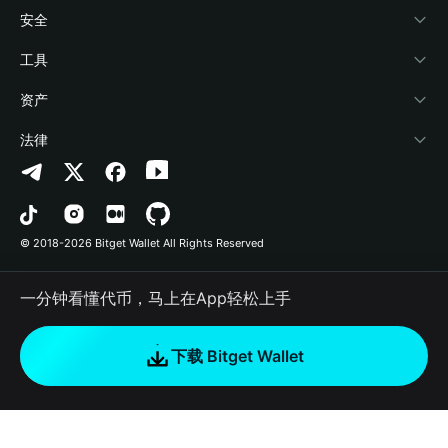
学院
稳定币理财
开发者文档
安全
加密资讯
Payfi Crypto
接入钱包
风险保障基金
工具
帮助中心
Crypto Swap API
Bitget Wallet Pay
安全防护技术
快捷买币
资产
联系我们
山寨季指数
合作上架
授权检测
Arbitrum
法律
品牌资源
预测市场
合约检测
Avalanche
隐私协议
工作机会
DApp
批量转账
Bitcoin
用户使用协议
© 2018-2026 Bitget Wallet All Rights Reserved
官方渠道验证
交易
BNB Chain
风险披露
一分钟看懂代币，马上在App轻松上手
RWA
Polygon
如何购买加密货币
下载 Bitget Wallet