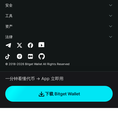
学院
稳定币理财
开发者文档
安全
加密资讯
Payfi Crypto
接入钱包
风险保障基金
工具
帮助中心
Crypto Swap API
Bitget Wallet Pay
安全防护技术
快捷买币
资产
联系我们
山寨季指数
合作上架
授权检测
Arbitrum
法律
品牌资源
预测市场
合约检测
Avalanche
隐私协议
工作机会
DApp
批量转账
Bitcoin
用户使用协议
© 2018-2026 Bitget Wallet All Rights Reserved
官方渠道验证
交易
BNB Chain
风险披露
一分钟看懂代币 → App 立即用
RWA
Polygon
如何购买加密货币
下载 Bitget Wallet