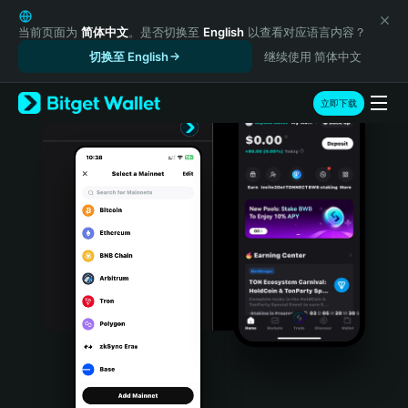
English
日本語
当前页面为
简体中文
。是否切换至
English
以查看对应语言内容？
Tiếng Việt
切换至 English
继续使用 简体中文
Русский
Español (Latinoamérica)
立即下载
Türkçe
Italiano
Français
Deutsch
简体中文
繁體中文
Português (Portugal)
Bahasa Indonesia
ภาษาไทย
हिन्दी
বাংলা
Español
Português (Brasil)
Español (Argentina)