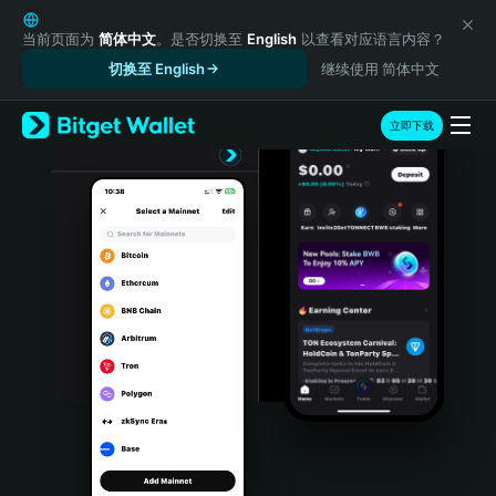
English
日本語
当前页面为
简体中文
。是否切换至
English
以查看对应语言内容？
Tiếng Việt
切换至 English
继续使用 简体中文
Русский
Español (Latinoamérica)
立即下载
Türkçe
Italiano
Français
Deutsch
简体中文
繁體中文
Português (Portugal)
Bahasa Indonesia
ภาษาไทย
हिन्दी
বাংলা
Español
Português (Brasil)
Español (Argentina)