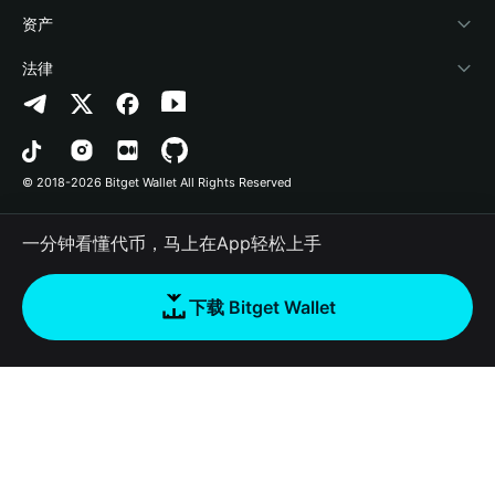
帮助中心
Crypto Swap API
Bitget Wallet Pay
安全防护技术
快捷买币
资产
联系我们
山寨季指数
合作上架
授权检测
Arbitrum
法律
品牌资源
预测市场
合约检测
Avalanche
隐私协议
工作机会
DApp
批量转账
Bitcoin
用户使用协议
© 2018-2026 Bitget Wallet All Rights Reserved
官方渠道验证
交易
BNB Chain
风险披露
一分钟看懂代币，马上在App轻松上手
RWA
Polygon
如何购买加密货币
下载 Bitget Wallet