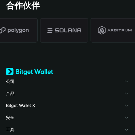
合作伙伴
公司
关于 Bitget Wallet
产品
博客
加密卡
Bitget Wallet X
学院
稳定币理财
开发者文档
安全
加密资讯
Payfi Crypto
接入钱包
风险保障基金
工具