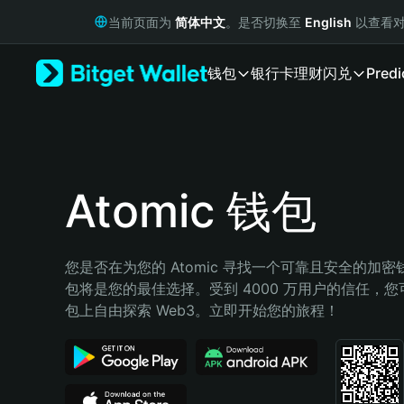
English
当前页面为
简体中文
。是否切换至
English
以查看对
日本語
Tiếng Việt
钱包
银行卡
理财
闪兑
Predi
Русский
Español (Latinoamérica)
Türkçe
Italiano
Français
Deutsch
Atomic 钱包
简体中文
繁體中文
Português (Portugal)
您是否在为您的 Atomic 寻找一个可靠且安全的加密钱包
Bahasa Indonesia
包将是您的最佳选择。受到 4000 万用户的信任，您可以在
ภาษาไทย
包上自由探索 Web3。立即开始您的旅程！
हिन्दी
বাংলা
Español
Português (Brasil)
Español (Argentina)