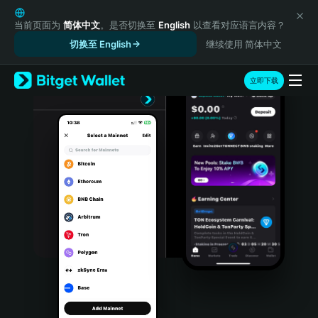
English
日本語
当前页面为
简体中文
。是否切换至
English
以查看对应语言内容？
Tiếng Việt
切换至 English
继续使用 简体中文
Русский
Español (Latinoamérica)
立即下载
Türkçe
Italiano
Français
Deutsch
简体中文
繁體中文
Português (Portugal)
Bahasa Indonesia
ภาษาไทย
हिन्दी
বাংলা
Español
Português (Brasil)
Español (Argentina)