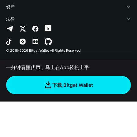
帮助中心
Crypto Swap API
Bitget Wallet Pay
安全防护技术
快捷买币
资产
联系我们
山寨季指数
合作上架
授权检测
Arbitrum
法律
品牌资源
预测市场
合约检测
Avalanche
隐私协议
工作机会
DApp
批量转账
Bitcoin
用户使用协议
© 2018-2026 Bitget Wallet All Rights Reserved
官方渠道验证
交易
BNB Chain
风险披露
一分钟看懂代币，马上在App轻松上手
RWA
Polygon
如何购买加密货币
下载 Bitget Wallet