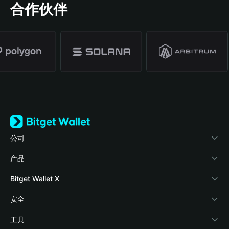
合作伙伴
公司
关于 Bitget Wallet
产品
博客
加密卡
Bitget Wallet X
学院
稳定币理财
开发者文档
安全
加密资讯
Payfi Crypto
接入钱包
风险保障基金
工具