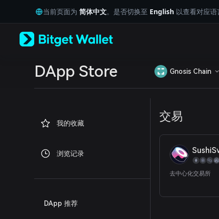
English
当前页面为
简体中文
。是否切换至
English
以查看对应语
日本語
Tiếng Việt
Русский
Español (Latinoamérica)
Türkçe
Italiano
DApp Store
Gnosis Chain
Français
Deutsch
简体中文
繁體中文
交易
Português (Portugal)
我的收藏
Bahasa Indonesia
ภาษาไทย
العربية
SushiS
浏览记录
हिन्दी
বাংলা
去中心化交易所
Español
Português (Brasil)
Español (Argentina)
DApp 推荐