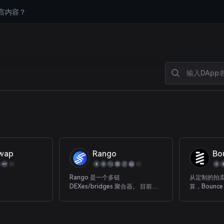
言内容？
wap
Rango
Bo
Rango 是一个多链
从定制的拍
DEXes/bridges 聚合器。 目前
算，Bounce
Rango 支持 +40 个区块链，包括
需的工具来
所有 EVM、Solana、Juno、
部潜力。
Cosmos、Osmosis 等。