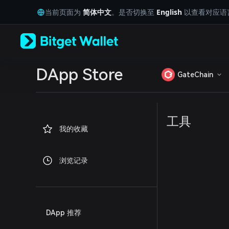
English
当前页面为
简体中文
。是否切换至
English
以查看对应语
日本語
Tiếng Việt
Русский
Español (Latinoamérica)
Türkçe
Italiano
DApp Store
GateChain
Français
Deutsch
简体中文
繁體中文
工具
Português (Portugal)
我的收藏
Bahasa Indonesia
ภาษาไทย
العربية
浏览记录
हिन्दी
বাংলা
Español
Português (Brasil)
Español (Argentina)
DApp 推荐