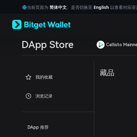
English
当前页面为
简体中文
。是否切换至
English
以查看对应语
日本語
Tiếng Việt
Русский
Español (Latinoamérica)
Türkçe
Italiano
DApp Store
Callisto Mainn
Français
Deutsch
简体中文
繁體中文
藏品
Português (Portugal)
我的收藏
Bahasa Indonesia
ภาษาไทย
العربية
浏览记录
हिन्दी
বাংলা
Español
Português (Brasil)
Español (Argentina)
DApp 推荐