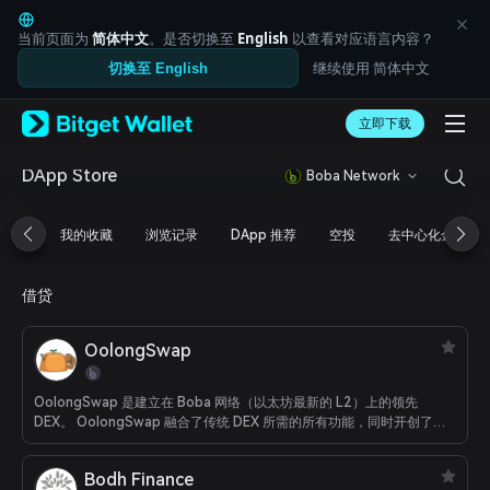
English
日本語
当前页面为
简体中文
。是否切换至
English
以查看对应语言内容？
Tiếng Việt
继续使用 简体中文
切换至 English
Русский
Español (Latinoamérica)
Türkçe
立即下载
Italiano
Français
DApp Store
Boba Network
Deutsch
简体中文
我的收藏
浏览记录
DApp 推荐
空投
去中心化金融
繁體中文
Português (Portugal)
Bahasa Indonesia
借贷
ภาษาไทย
العربية
OolongSwap
हिन्दी
বাংলা
Español
OolongSwap 是建立在 Boba 网络（以太坊最新的 L2）上的领先
Português (Brasil)
DEX。 OolongSwap 融合了传统 DEX 所需的所有功能，同时开创了
DeFi 2.0 的新理念，例如协议控制价值 (PCV)。
Español (Argentina)
Bodh Finance