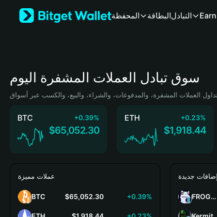
English
المحفظة
البطاقة
التبادل
Earn
日本語
Tiếng Việt
Русский
Español (Latinoamérica)
Türkçe
سوق تبادل العملات المشفرة اليوم
Italiano
Français
Deutsch
简体中文
BTC
ETH
+0.39%
+0.23%
繁體中文
$65,052.30
$1,918.44
Português (Portugal)
Bahasa Indonesia
ภาษาไทย
हिन्दी
ضافات جديدة
عملات مميزة
বাংলা
Español
BTC
$65,052.30
+0.39%
FROGGY
Português (Brasil)
Español (Argentina)
ETH
$1,918.44
+0.23%
Kermit