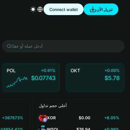
Connect wallet
تنزيل الآن
POL
OKT
+0.91%
+0.00%
$0.07743
$5.78
أعلى حجم تداول
+367673%
XOR
$0.00
+6.05%
+14854.42%
WSOL
$76.94
+0.99%