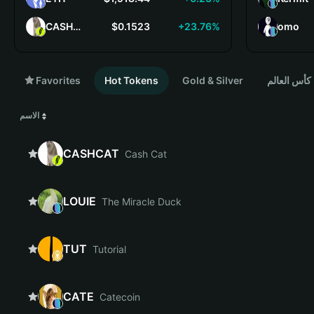
CASHCAT
$0.1523
+23.76%
omo
Favorites
Hot Tokens
Gold & Silver
كأس العالم
الاسم
CASHCAT
Cash Cat
LOUIE
The Miracle Duck
TUT
Tutorial
CATE
Catecoin