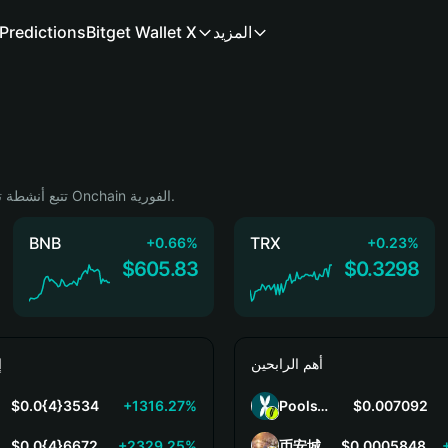
Predictions
Bitget Wallet X
المزيد
تتبع أنشطة تداول العملات المشفرة، والمدفوعات، والشراء، والبيع، والكسب عبر أسواق Onchain الفورية.
BNB
TRX
+0.66%
+0.23%
$605.83
$0.3298
أهم الرابحين
إ
$0.0{4}3534
+1316.27%
PoolsV2
$0.007092
$0.0{4}6672
+2329.25%
币安城
$0.0005848