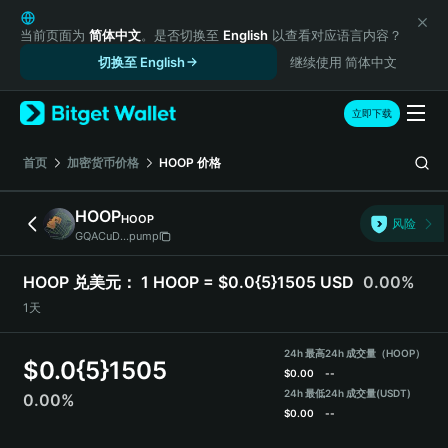
English
日本語
当前页面为
简体中文
。是否切换至
English
以查看对应语言内容？
Tiếng Việt
切换至 English
继续使用 简体中文
Русский
Español (Latinoamérica)
立即下载
Türkçe
Italiano
首页
加密货币价格
HOOP
价格
Français
Deutsch
HOOP
HOOP
风险
简体中文
GQACuD...pump
繁體中文
Português (Portugal)
HOOP 兑美元：
1 HOOP = $0.0{5}1505 USD
0.00%
Bahasa Indonesia
1天
ภาษาไทย
हिन्दी
24h 最高
24h 成交量（HOOP）
$
0.0{5}1505
বাংলা
$
0.00
--
Español
24h 最低
24h 成交量
(USDT)
0.00%
$
0.00
--
Português (Brasil)
Español (Argentina)
HOOP 价格走势图