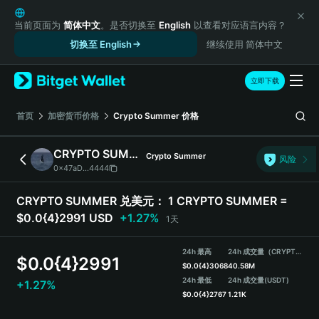
English
日本語
当前页面为
简体中文
。是否切换至
English
以查看对应语言内容？
Tiếng Việt
切换至 English
继续使用 简体中文
Русский
Español (Latinoamérica)
立即下载
Türkçe
Italiano
首页
加密货币价格
Crypto Summer
价格
Français
Deutsch
CRYPTO SUMMER
Crypto Summer
风险
简体中文
0x47aD...4444
繁體中文
Português (Portugal)
CRYPTO SUMMER 兑美元：
1 CRYPTO SUMMER =
Bahasa Indonesia
$0.0{4}2991 USD
+1.27%
1天
ภาษาไทย
हिन्दी
24h 最高
24h 成交量（CRYPTO SUMMER）
$
0.0{4}2991
বাংলা
$
0.0{4}3068
40.58M
Español
24h 最低
24h 成交量
(USDT)
+1.27%
$
0.0{4}2767
1.21K
Português (Brasil)
Español (Argentina)
CRYPTO SUMMER 价格走势图