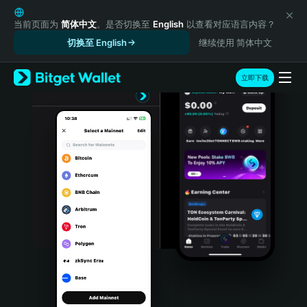
English
日本語
当前页面为
简体中文
。是否切换至
English
以查看对应语言内容？
Tiếng Việt
切换至 English
继续使用 简体中文
Русский
Español (Latinoamérica)
立即下载
Türkçe
Italiano
Français
Deutsch
简体中文
繁體中文
Português (Portugal)
Bahasa Indonesia
ภาษาไทย
हिन्दी
বাংলা
Español
Português (Brasil)
Español (Argentina)