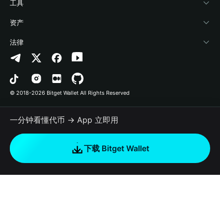
加密资讯
Payfi Crypto
接入钱包
风险保障基金
工具
帮助中心
Crypto Swap API
Bitget Wallet Pay
安全防护技术
快捷买币
资产
联系我们
山寨季指数
合作上架
授权检测
Arbitrum
法律
品牌资源
预测市场
合约检测
Avalanche
隐私协议
工作机会
DApp
批量转账
Bitcoin
用户使用协议
© 2018-2026 Bitget Wallet All Rights Reserved
官方渠道验证
交易
BNB Chain
风险披露
一分钟看懂代币 → App 立即用
RWA
Polygon
如何购买加密货币
下载 Bitget Wallet