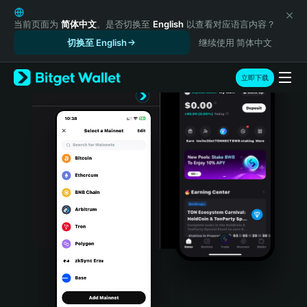
English
日本語
当前页面为
简体中文
。是否切换至
English
以查看对应语言内容？
Tiếng Việt
切换至 English
继续使用 简体中文
Русский
Español (Latinoamérica)
立即下载
Türkçe
Italiano
Français
Deutsch
简体中文
繁體中文
Português (Portugal)
Bahasa Indonesia
ภาษาไทย
हिन्दी
বাংলা
Español
Português (Brasil)
Español (Argentina)