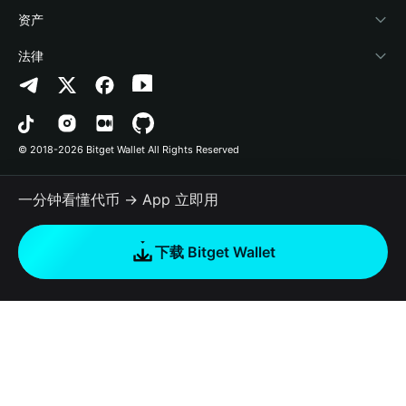
帮助中心
Crypto Swap API
Bitget Wallet Pay
安全防护技术
快捷买币
资产
联系我们
山寨季指数
合作上架
授权检测
Arbitrum
法律
品牌资源
预测市场
合约检测
Avalanche
隐私协议
工作机会
DApp
批量转账
Bitcoin
用户使用协议
© 2018-2026 Bitget Wallet All Rights Reserved
官方渠道验证
交易
BNB Chain
风险披露
一分钟看懂代币 → App 立即用
RWA
Polygon
如何购买加密货币
下载 Bitget Wallet