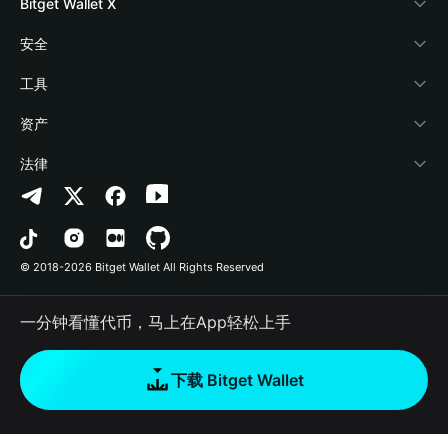
博客
加密卡
Bitget Wallet X
学院
稳定币理财
开发者文档
安全
加密资讯
Payfi Crypto
接入钱包
风险保障基金
工具
帮助中心
Crypto Swap API
Bitget Wallet Pay
安全防护技术
快捷买币
资产
联系我们
山寨季指数
合作上架
授权检测
Arbitrum
法律
品牌资源
预测市场
合约检测
Avalanche
隐私协议
工作机会
DApp
批量转账
Bitcoin
用户使用协议
© 2018-2026 Bitget Wallet All Rights Reserved
官方渠道验证
交易
BNB Chain
风险披露
一分钟看懂代币，马上在App轻松上手
RWA
Polygon
如何购买加密货币
下载 Bitget Wallet