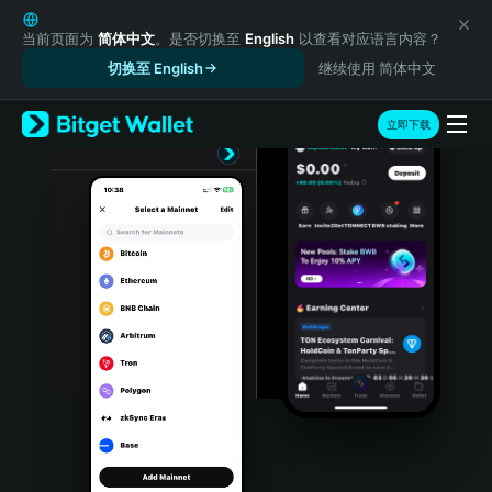
English
日本語
当前页面为
简体中文
。是否切换至
English
以查看对应语言内容？
Tiếng Việt
切换至 English
继续使用 简体中文
Русский
Español (Latinoamérica)
立即下载
Türkçe
Italiano
Français
Deutsch
简体中文
繁體中文
Português (Portugal)
Bahasa Indonesia
ภาษาไทย
हिन्दी
বাংলা
Español
Português (Brasil)
Español (Argentina)