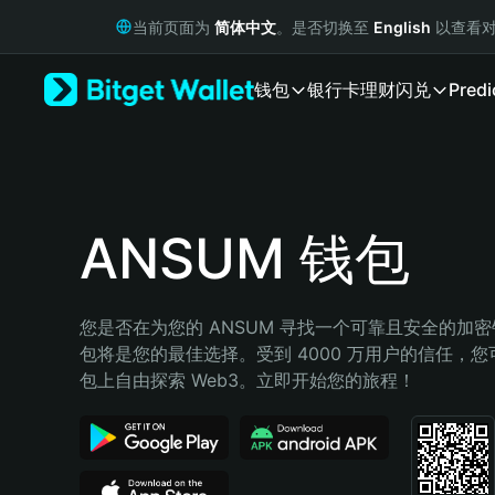
English
当前页面为
简体中文
。是否切换至
English
以查看对
日本語
Tiếng Việt
钱包
银行卡
理财
闪兑
Predi
Русский
Español (Latinoamérica)
Türkçe
Italiano
Français
Deutsch
ANSUM 钱包
简体中文
繁體中文
Português (Portugal)
您是否在为您的 ANSUM 寻找一个可靠且安全的加密钱包
Bahasa Indonesia
包将是您的最佳选择。受到 4000 万用户的信任，您可以在
ภาษาไทย
包上自由探索 Web3。立即开始您的旅程！
हिन्दी
বাংলা
Español
Português (Brasil)
Español (Argentina)