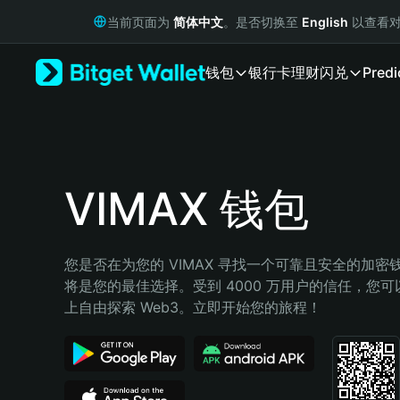
English
当前页面为
简体中文
。是否切换至
English
以查看对
日本語
Tiếng Việt
钱包
银行卡
理财
闪兑
Predi
Русский
Español (Latinoamérica)
Türkçe
Italiano
Français
Deutsch
VIMAX 钱包
简体中文
繁體中文
Português (Portugal)
您是否在为您的 VIMAX 寻找一个可靠且安全的加密钱包
Bahasa Indonesia
将是您的最佳选择。受到 4000 万用户的信任，您可以在 
ภาษาไทย
上自由探索 Web3。立即开始您的旅程！
हिन्दी
বাংলা
Español
Português (Brasil)
Español (Argentina)