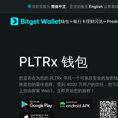
English
当前页面为
简体中文
。是否切换至
English
以查看对
日本語
Tiếng Việt
钱包
银行卡
理财
闪兑
Predi
Русский
Español (Latinoamérica)
Türkçe
Italiano
Français
Deutsch
PLTRx 钱包
简体中文
繁體中文
Português (Portugal)
您是否在为您的 PLTRx 寻找一个可靠且安全的加密钱包？
Bahasa Indonesia
将是您的最佳选择。受到 4000 万用户的信任，您可以在 
ภาษาไทย
上自由探索 Web3。立即开始您的旅程！
हिन्दी
বাংলা
Español
Português (Brasil)
Español (Argentina)