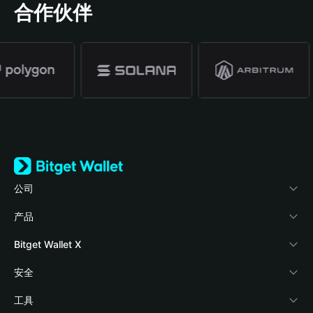
合作伙伴
公司
关于 Bitget Wallet
产品
博客
加密卡
Bitget Wallet X
学院
稳定币理财
开发者文档
安全
加密资讯
Payfi Crypto
接入钱包
风险保障基金
工具