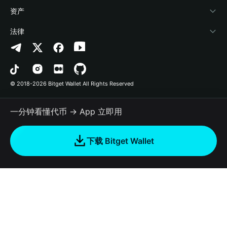
帮助中心
Crypto Swap API
Bitget Wallet Pay
安全防护技术
快捷买币
资产
联系我们
山寨季指数
合作上架
授权检测
Arbitrum
法律
品牌资源
预测市场
合约检测
Avalanche
隐私协议
工作机会
DApp
批量转账
Bitcoin
用户使用协议
© 2018-2026 Bitget Wallet All Rights Reserved
官方渠道验证
交易
BNB Chain
风险披露
一分钟看懂代币 → App 立即用
RWA
Polygon
如何购买加密货币
下载 Bitget Wallet