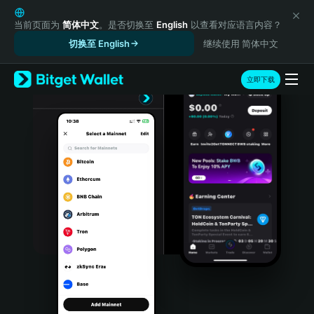
English
日本語
当前页面为
简体中文
。是否切换至
English
以查看对应语言内容？
Tiếng Việt
切换至 English
继续使用 简体中文
Русский
Español (Latinoamérica)
立即下载
Türkçe
Italiano
Français
Deutsch
简体中文
繁體中文
Português (Portugal)
Bahasa Indonesia
ภาษาไทย
हिन्दी
বাংলা
Español
Português (Brasil)
Español (Argentina)